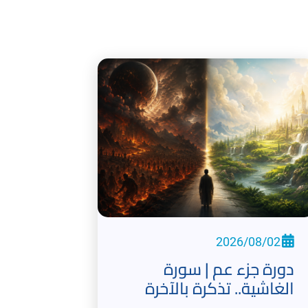
2026/08/02
دورة جزء عم | سورة
الغاشية.. تذكرة بالآخرة
ودعوة إلى التفكر