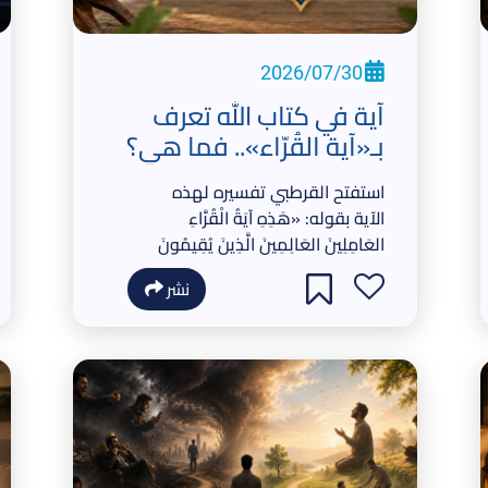
2026/07/30
آية في كتاب الله تعرف
بـ«آية القُرّاء».. فما هي؟
استفتح القرطبي تفسيره لهذه
الآية بقوله: «هَذِهِ آيَةُ الْقُرَّاءِ
العَامِلِينَ العَالِمِينَ الَّذِينَ يُقِيمُونَ
الصَّلَاةَ الْفَرْضَ وَالنَّفْلَ، وَكَذَا فِي
نشر
الْإِنْفَاقِ»