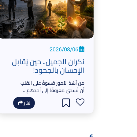
2026/08/06
نكران الجميل.. حين يُقابل
الإحسان بالجحود!
من أشدِّ الأمور قسوةً على القلب
أن تُسديَ معروفًا إلى أحدهم…
فيُقابَل هذا المعروفُ بالنكران
نشر
والجحود!