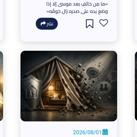
«ما مِن خائفٍ بعد موسى إلا إذا
وضع يده على صدره زال خوفُه»
نشر
2026/08/01