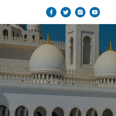
ائد
 التدبر
المزيد
لآن