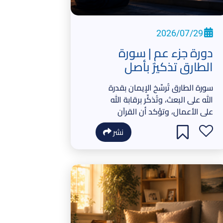
2026/07/29
دورة جزء عم | سورة
الطارق تذكيرٌ بأصل
الإنسان ويقينُ البعث
سورة الطارق تُرسِّخ الإيمان بقدرة
الله على البعث، وتُذكِّر برقابة الله
على الأعمال، وتؤكد أن القرآن
هو الحق الفاصل بين الحق
نشر
والباطل.