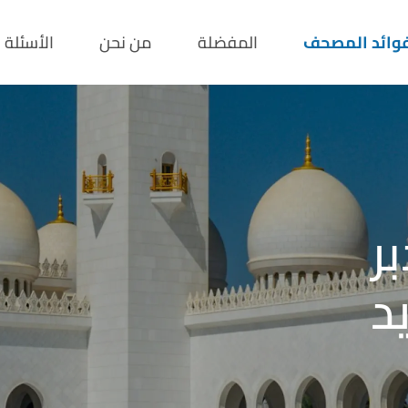
وائد المصحف
المفضلة
من نحن
الأسئلة
تمتع
بالفو
اليومية
في
والتفسير و
حمل مصحف المدينة ا