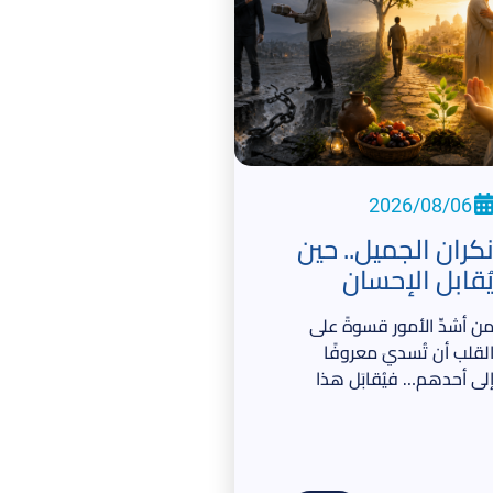
2026/08/06
كران الجميل.. حين
ُقابل الإحسان
الجحود!
ن أشدِّ الأمور قسوةً على
لقلب أن تُسديَ معروفًا
لى أحدهم… فيُقابَل هذا
لمعروفُ بالنكران
الجحود!