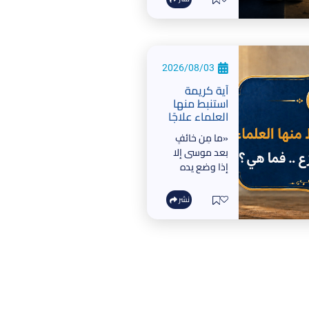
والسخرية من
الناس عادة
وديدنا
2026/08/03
آية كريمة
استنبط منها
العلماء علاجًا
للخوف والفزع
«ما مِن خائفٍ
.. فما هي؟
بعد موسى إلا
إذا وضع يده
على صدره زال
خوفُه»
نشر