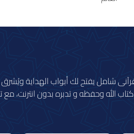
نى شامل يفتح لك أبواب الهداية ويُشرق ق
كتاب الله وحفظه و تدبره بدون انترنت، مع ت