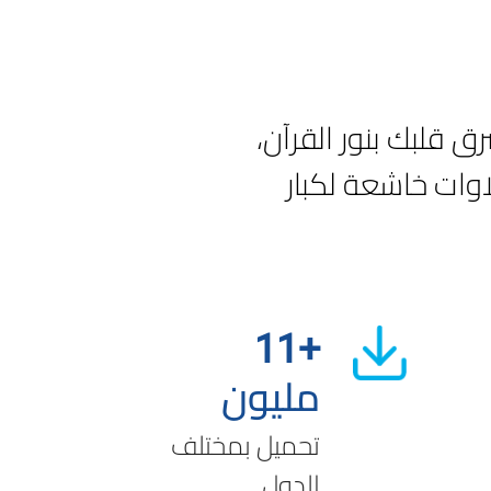
 قلبك بنور القرآن،
اوات خاشعة لكبار
+11
مليون
تحميل بمختلف
الدول