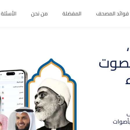
فوائد المصحف
المفضلة
من نحن
الأسئلة
ة
حف
ة
 مع