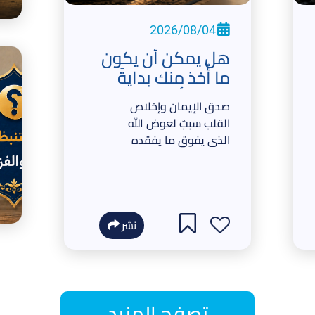
2026/08/04
هل يمكن أن يكون
ما أُخذ منك بدايةً
لعطاءٍ أعظم؟
صدق الإيمان وإخلاص
القلب سببٌ لعوض الله
الذي يفوق ما يفقده
الإنسان، مع وعده
بالمغفرة والفضل.
نشر
تصفح المزيد