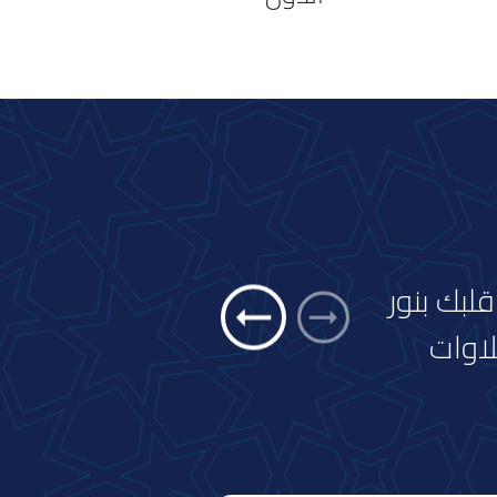
لبك بنور
لاوات