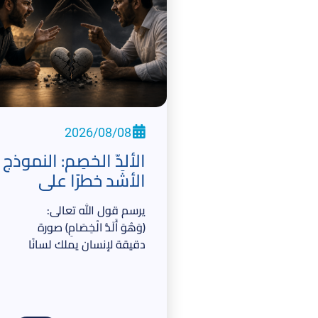
2026/08/08
الألدّ الخصِم: النموذج
الأشَد خطرًا على
العلاقات والقلوب
يرسم قول الله تعالى:
﴿وَهُوَ أَلَدُّ الْخِصَامِ﴾ صورة
دقيقة لإنسان يملك لسانًا
بليغًا، لكن قلبه ممتلئ
بشدة الخصومة وحب
الجدال.